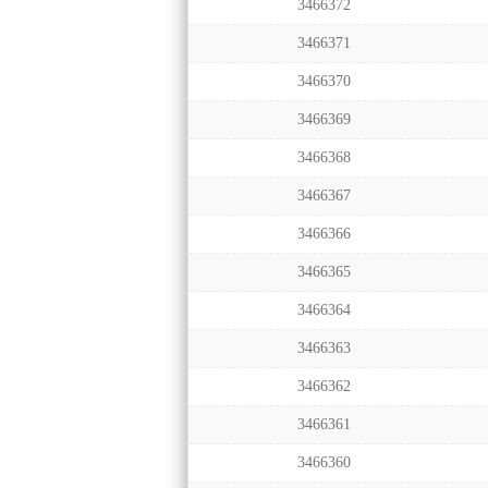
3466372
3466371
3466370
3466369
3466368
3466367
3466366
3466365
3466364
3466363
3466362
3466361
3466360