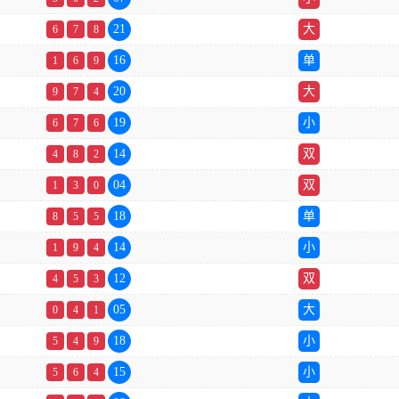
21
大
6
7
8
16
单
1
6
9
20
大
9
7
4
19
小
6
7
6
14
双
4
8
2
04
双
1
3
0
18
单
8
5
5
14
小
1
9
4
12
双
4
5
3
05
大
0
4
1
18
小
5
4
9
15
小
5
6
4