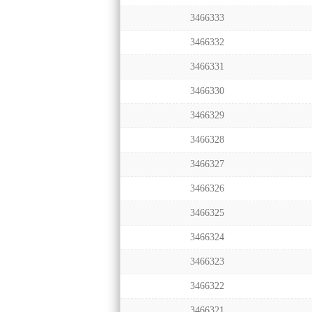
3466333
3466332
3466331
3466330
3466329
3466328
3466327
3466326
3466325
3466324
3466323
3466322
3466321