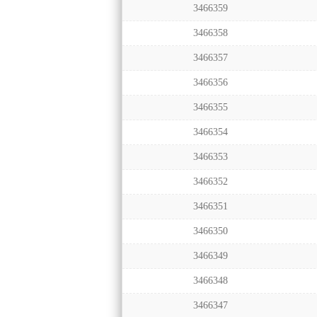
3466359
3466358
3466357
3466356
3466355
3466354
3466353
3466352
3466351
3466350
3466349
3466348
3466347