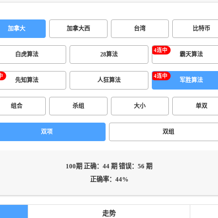
加拿大
加拿大西
台湾
比特币
白虎算法
28算法
霸天算法
先知算法
人狂算法
军胜算法
组合
杀组
大小
单双
双项
双组
100期 正确：44 期 错误：56 期
正确率：44%
走势