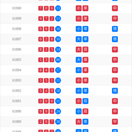
61900
7
0
6
13
小
单
中
61899
4
7
2
13
小
单
中
61898
9
6
1
16
小
单
错
61897
0
2
8
10
大
单
错
61896
8
1
5
14
大
双
中
61895
1
3
5
09
大
单
中
61894
8
4
5
17
小
单
中
61893
5
5
1
11
小
单
中
61892
5
4
9
18
小
单
错
61891
5
0
6
11
小
双
中
61890
9
9
6
24
小
双
中
61889
2
9
7
18
大
单
中