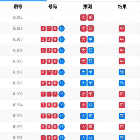
期号
号码
预测
结果
61912
---
大
单
---
61911
3
7
0
10
小
双
中
61910
2
3
9
14
大
单
中
61909
5
3
9
17
大
双
中
61908
2
9
6
17
大
双
中
61907
0
7
3
10
大
单
错
61906
8
4
0
12
大
单
错
61905
2
1
2
05
小
单
中
61904
3
0
6
09
小
双
中
61903
3
7
0
10
大
单
错
61902
9
8
0
17
大
单
中
61901
1
4
6
11
大
双
错