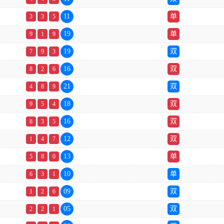
11
单
3
3
5
19
单
9
1
9
19
双
7
9
3
16
双
8
2
6
21
双
4
8
9
18
双
9
5
4
16
双
8
3
5
12
双
1
4
7
13
单
5
8
0
10
单
6
3
1
09
双
1
2
6
05
双
2
2
1