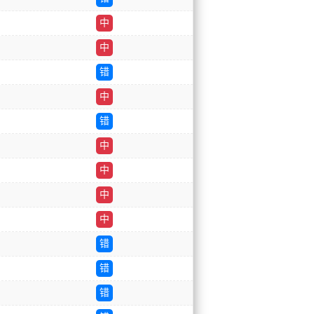
中
中
错
中
错
中
中
中
中
错
错
错