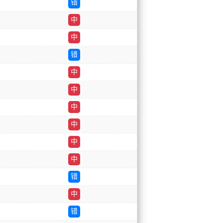
错
中
中
错
中
中
中
中
中
中
错
中
错