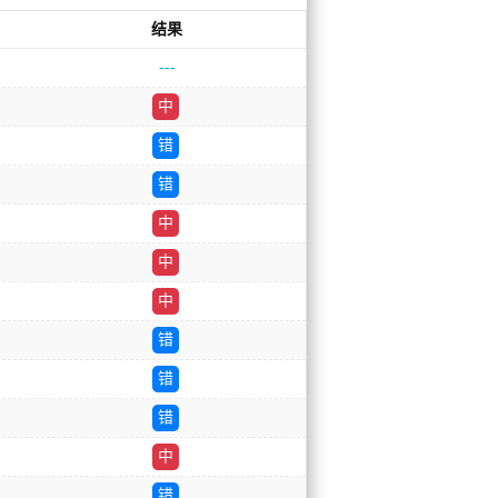
结果
---
中
错
错
中
中
中
错
错
错
中
错