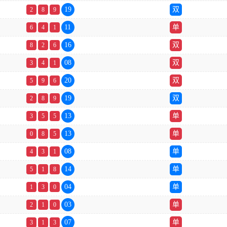
19
双
2
8
9
11
单
6
4
1
16
双
8
2
6
08
双
3
4
1
20
双
5
9
6
19
双
2
8
9
13
单
3
5
5
13
单
0
8
5
08
单
4
3
1
14
单
5
1
8
04
单
1
3
0
03
单
2
1
0
07
单
3
1
3