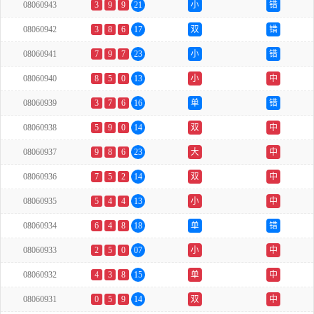
08060943
3
9
9
21
小
错
08060942
3
8
6
17
双
错
08060941
7
9
7
23
小
错
08060940
8
5
0
13
小
中
08060939
3
7
6
16
单
错
08060938
5
9
0
14
双
中
08060937
9
8
6
23
大
中
08060936
7
5
2
14
双
中
08060935
5
4
4
13
小
中
08060934
6
4
8
18
单
错
08060933
2
5
0
07
小
中
08060932
4
3
8
15
单
中
08060931
0
5
9
14
双
中