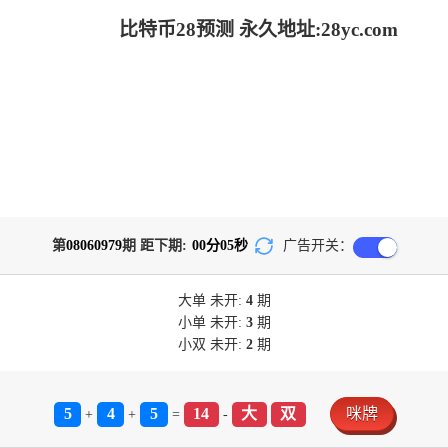
比特币28预测 永久地址:28yc.com
第
08060979
期 距下期:
00
分
05
秒
广告开关：
大单
未开:
4
期
小单
未开:
3
期
小双
未开:
2
期
5
4
5
14
大
双
咪牌
+
+
=
-