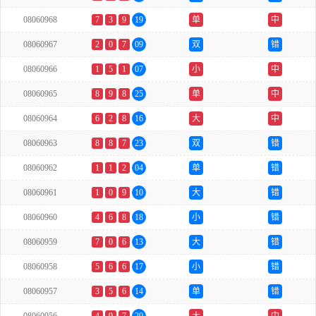
08060968
7
3
9
19
单
中
08060967
2
0
7
09
双
错
08060966
1
5
1
07
小
中
08060965
8
9
8
25
单
中
08060964
6
2
8
16
大
中
08060963
8
8
7
23
双
错
08060962
1
1
2
04
单
错
08060961
1
0
9
10
大
错
08060960
4
6
8
18
小
错
08060959
7
0
6
13
大
错
08060958
5
6
6
17
小
错
08060957
3
5
6
14
单
错