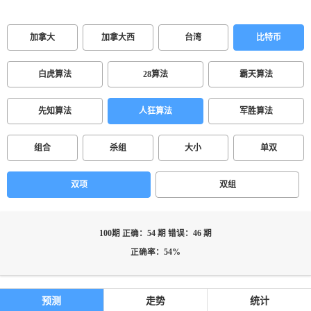
加拿大
加拿大西
台湾
比特币
白虎算法
28算法
霸天算法
先知算法
人狂算法
军胜算法
组合
杀组
大小
单双
双项
双组
100期 正确：54 期 错误：46 期
正确率：54%
预测
走势
统计