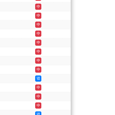
中
中
中
中
中
中
中
中
错
中
中
中
错