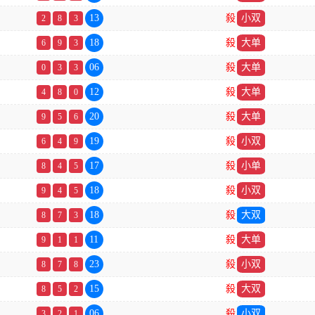
13
殺
小双
2
8
3
18
殺
大单
6
9
3
06
殺
大单
0
3
3
12
殺
大单
4
8
0
20
殺
大单
9
5
6
19
殺
小双
6
4
9
17
殺
小单
8
4
5
18
殺
小双
9
4
5
18
殺
大双
8
7
3
11
殺
大单
9
1
1
23
殺
小双
8
7
8
15
殺
大双
8
5
2
06
殺
小双
3
2
1