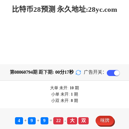
比特币28预测 永久地址:28yc.com
第
08060794
期 距下期:
00
分
16
秒
广告开关：
大单
未开:
10
期
小单
未开:
1
期
小双
未开:
8
期
4
+
9
+
9
=
22
-
大
双
咪牌