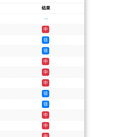
结果
---
中
错
错
中
中
中
错
错
中
中
中