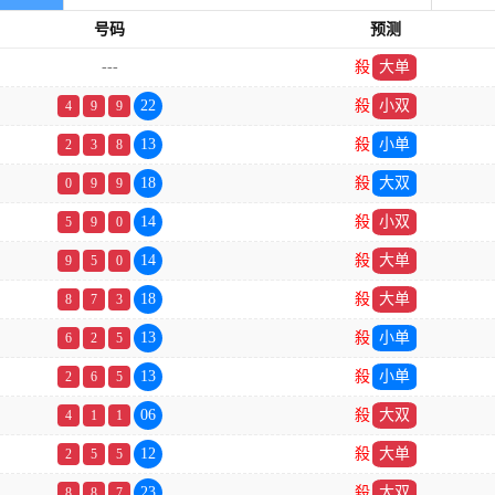
号码
预测
---
殺
大单
22
殺
小双
4
9
9
13
殺
小单
2
3
8
18
殺
大双
0
9
9
14
殺
小双
5
9
0
14
殺
大单
9
5
0
18
殺
大单
8
7
3
13
殺
小单
6
2
5
13
殺
小单
2
6
5
06
殺
大双
4
1
1
12
殺
大单
2
5
5
23
殺
大双
8
8
7