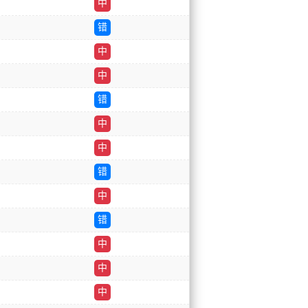
中
错
中
中
错
中
中
错
中
错
中
中
中