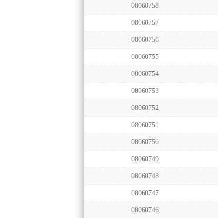
08060758
08060757
08060756
08060755
08060754
08060753
08060752
08060751
08060750
08060749
08060748
08060747
08060746