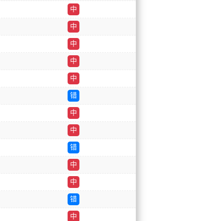
中
中
中
中
中
错
中
中
错
中
中
错
中