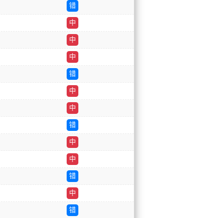
错
中
中
中
错
中
中
错
中
中
错
中
错